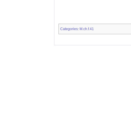
Categories
M.ch.f.41
: