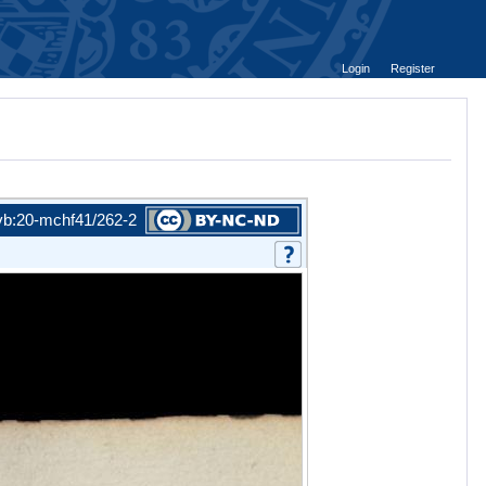
Login
Register