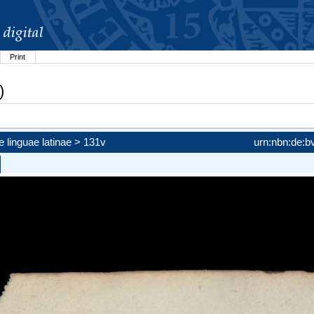
Print
)