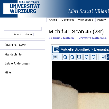
Article
Comments
View Source
History
M.ch.f.41 Scan 45 (23r)
<< zurück blättern
vorwärts blättern >>
Über LSKD-Wiki
Handschriften
Letzte Änderungen
Hilfe