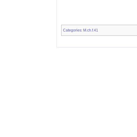
Categories
M.ch.f.41
: