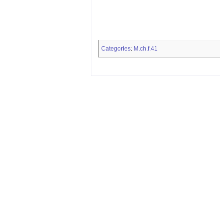
Categories
M.ch.f.41
: