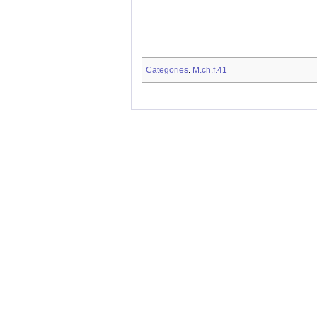
Categories
M.ch.f.41
: