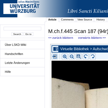
Article
Comments
View Source
History
M.ch.f.445 Scan 187 (94r
<< zurück blättern
vorwärts blättern >>
Über LSKD-Wiki
Handschriften
Letzte Änderungen
Hilfe