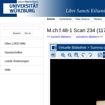
Article
Comments
View Source
History
M.ch.f.48-1 Scan 234 (11
<< zurück blättern
vorwärts blättern >>
Über LSKD-Wiki
Handschriften
Letzte Änderungen
Hilfe