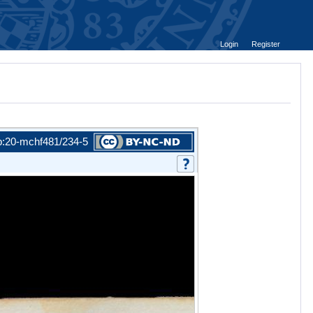
Login
Register