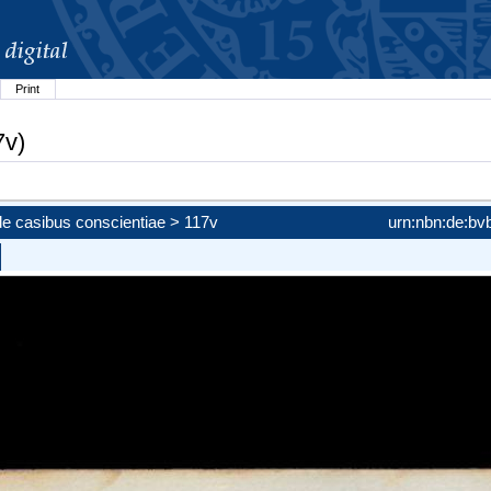
Print
7v)