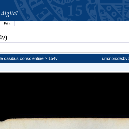
Print
4v)