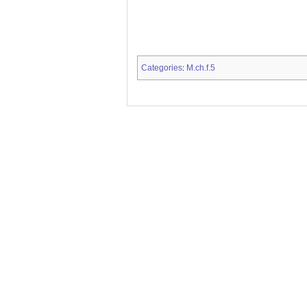
Categories
M.ch.f.5
: