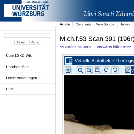
Article
Comments
View Source
History
M.ch.f.53 Scan 391 (196r
<< zurück blättern
vorwärts blättern >>
Über LSKD-Wiki
Handschriften
Letzte Änderungen
Hilfe