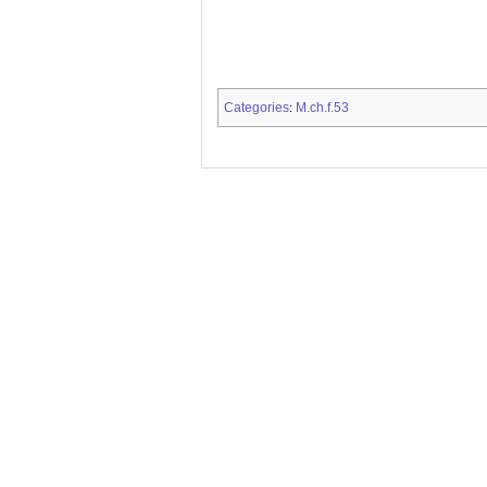
Categories
M.ch.f.53
: