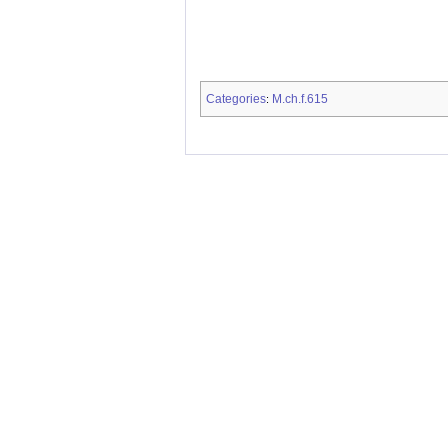
Categories
M.ch.f.615
: