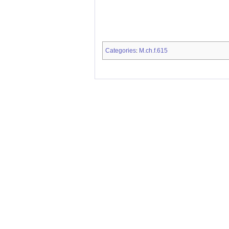
Categories
M.ch.f.615
: