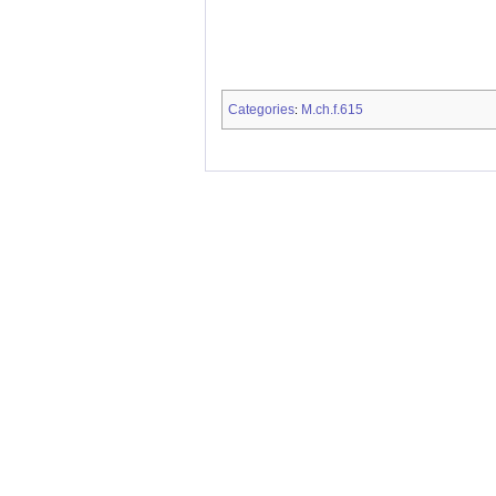
Categories
M.ch.f.615
: