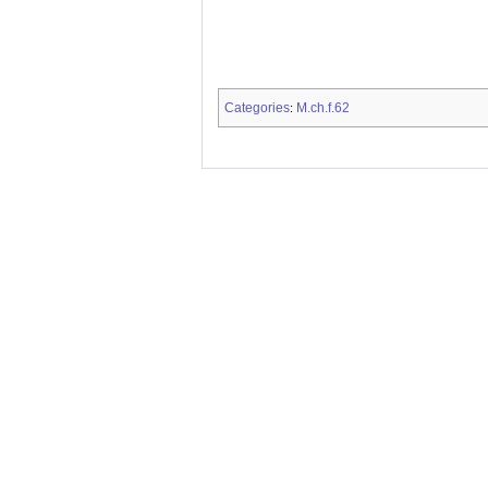
Categories
M.ch.f.62
: