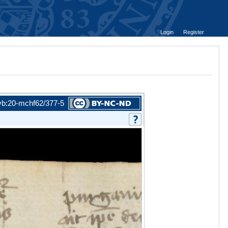
Login
Register