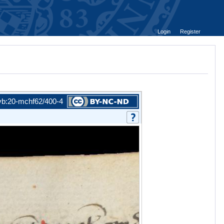
Login
Register