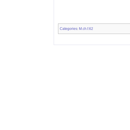
Categories
M.ch.f.62
: