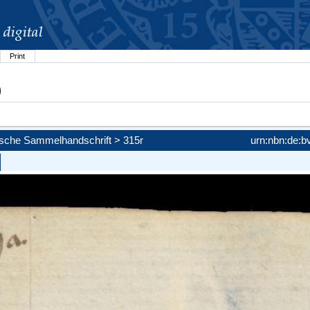
Print
)