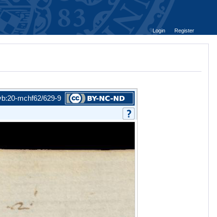
Login
Register