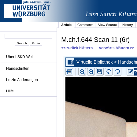
Article
Comments
View Source
History
M.ch.f.644 Scan 11 (6r)
<< zurück blättern
vorwärts blättern >>
Über LSKD-Wiki
Handschriften
Letzte Änderungen
Hilfe