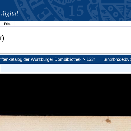
Print
r)