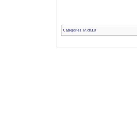
Categories
M.ch.f.8
: