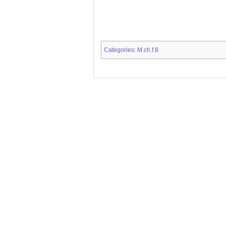
Categories
M.ch.f.8
: