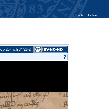
Login
Register