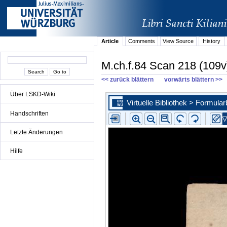
Article
Comments
View Source
History
M.ch.f.84 Scan 218 (109v
<< zurück blättern
vorwärts blättern >>
Über LSKD-Wiki
Handschriften
Letzte Änderungen
Hilfe