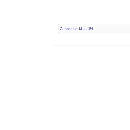
Categories
M.ch.f.84
: