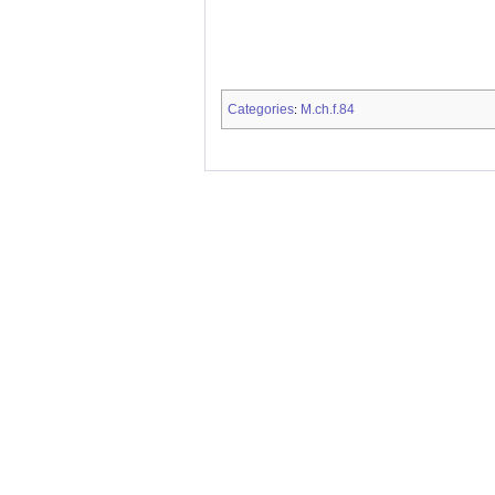
Categories
M.ch.f.84
: