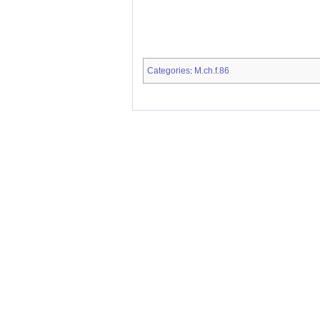
Categories
M.ch.f.86
: