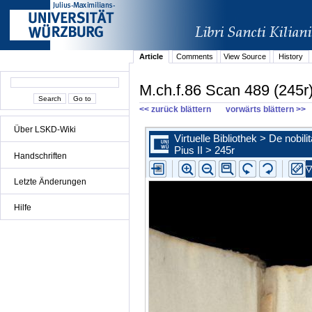
Article
Comments
View Source
History
M.ch.f.86 Scan 489 (245r
<< zurück blättern
vorwärts blättern >>
Über LSKD-Wiki
Handschriften
Letzte Änderungen
Hilfe