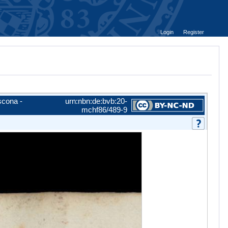
Login
Register