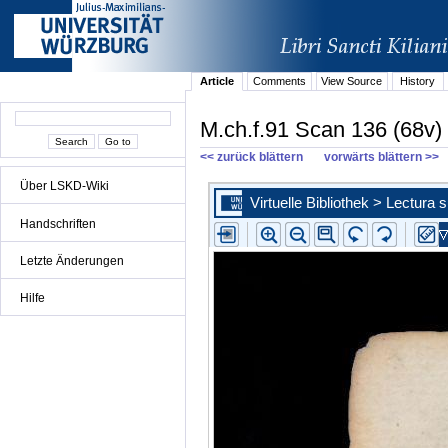
Article
Comments
View Source
History
M.ch.f.91 Scan 136 (68v)
<< zurück blättern
vorwärts blättern >>
Über LSKD-Wiki
Handschriften
Letzte Änderungen
Hilfe