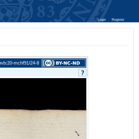
Login
Register