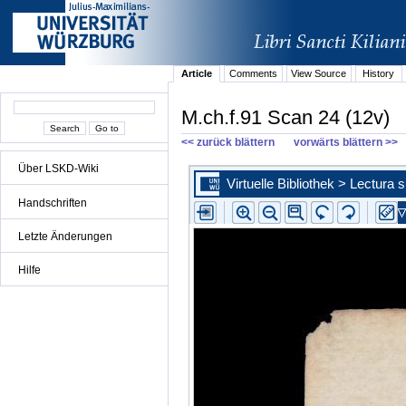
Article
Comments
View Source
History
M.ch.f.91 Scan 24 (12v)
<< zurück blättern
vorwärts blättern >>
Über LSKD-Wiki
Handschriften
Letzte Änderungen
Hilfe