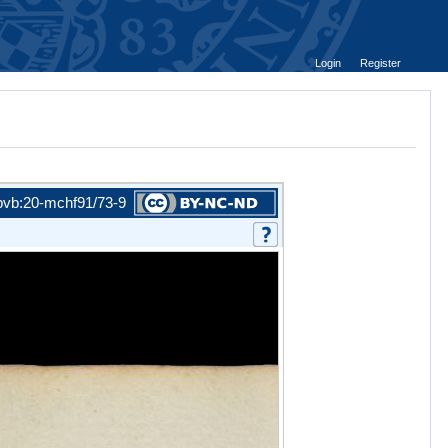
Login
Register