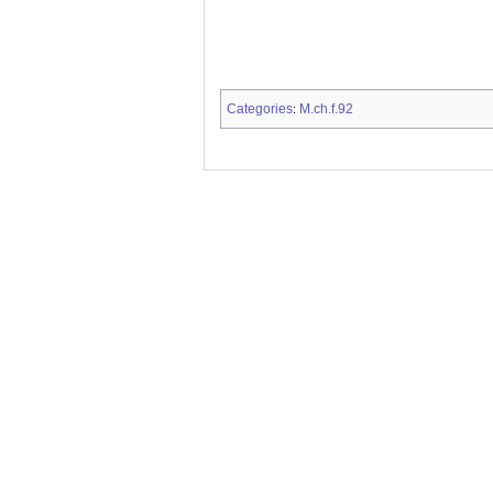
Categories
M.ch.f.92
: