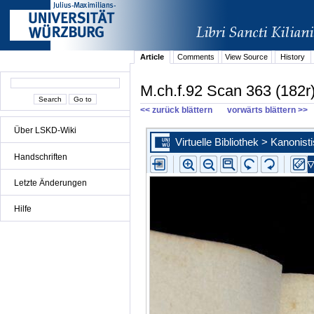
Article
Comments
View Source
History
M.ch.f.92 Scan 363 (182r
<< zurück blättern
vorwärts blättern >>
Über LSKD-Wiki
Handschriften
Letzte Änderungen
Hilfe