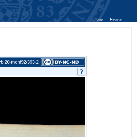
Login
Register