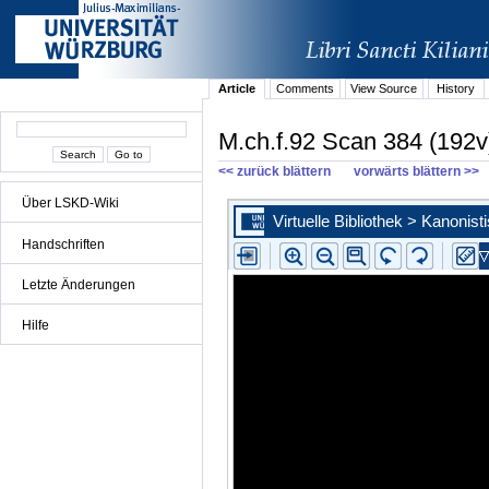
Article
Comments
View Source
History
M.ch.f.92 Scan 384 (192v
<< zurück blättern
vorwärts blättern >>
Über LSKD-Wiki
Handschriften
Letzte Änderungen
Hilfe