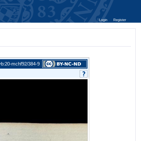
Login
Register