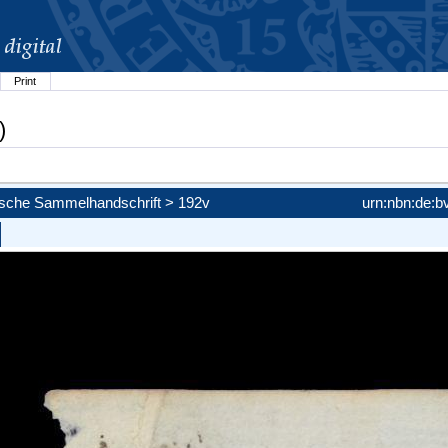
Print
)