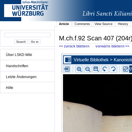
Article
Comments
View Source
History
M.ch.f.92 Scan 407 (204r
<< zurück blättern
vorwärts blättern >>
Über LSKD-Wiki
Handschriften
Letzte Änderungen
Hilfe