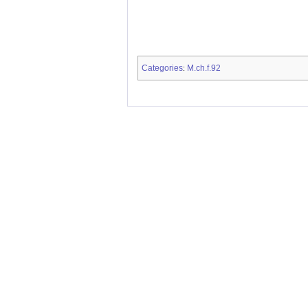
Categories
M.ch.f.92
: