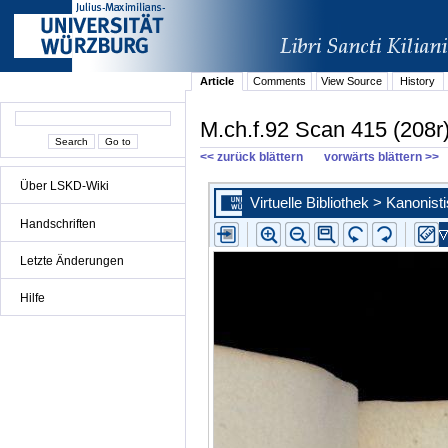
Article
Comments
View Source
History
M.ch.f.92 Scan 415 (208r
<< zurück blättern
vorwärts blättern >>
Über LSKD-Wiki
Handschriften
Letzte Änderungen
Hilfe