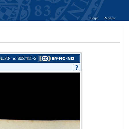
Login
Register