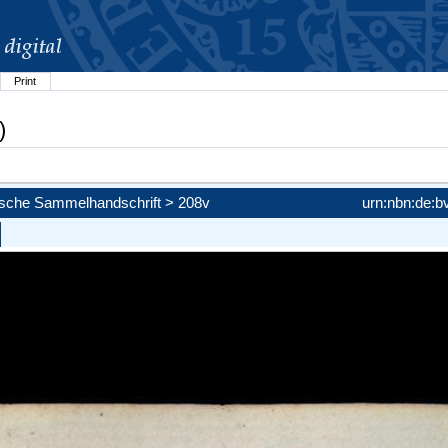
Print
)