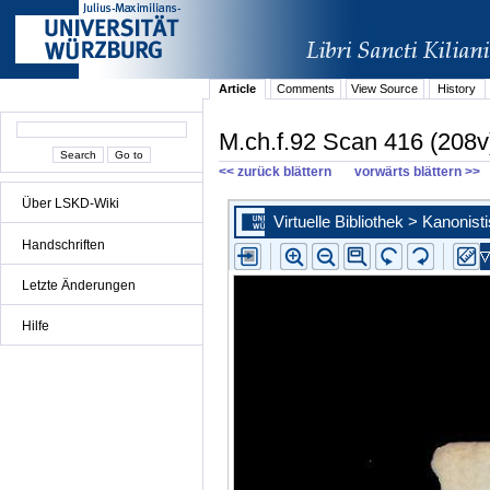
Article
Comments
View Source
History
M.ch.f.92 Scan 416 (208v
<< zurück blättern
vorwärts blättern >>
Über LSKD-Wiki
Handschriften
Letzte Änderungen
Hilfe