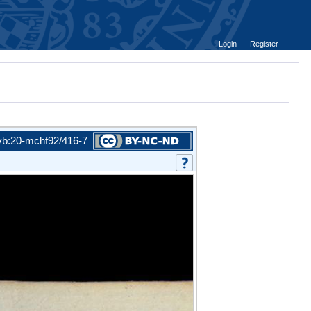
Login
Register