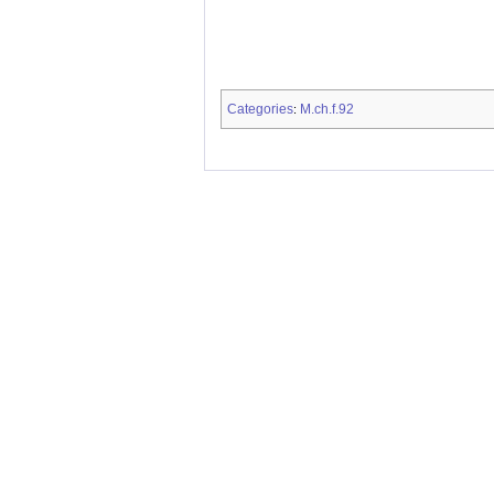
Categories
M.ch.f.92
: