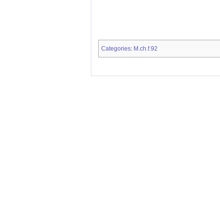
Categories
M.ch.f.92
: