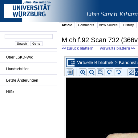
Article
Comments
View Source
History
M.ch.f.92 Scan 732 (366v
<< zurück blättern
vorwärts blättern >>
Über LSKD-Wiki
Handschriften
Letzte Änderungen
Hilfe