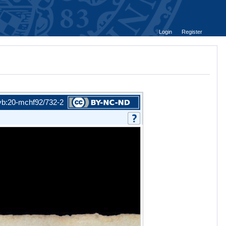
Login
Register