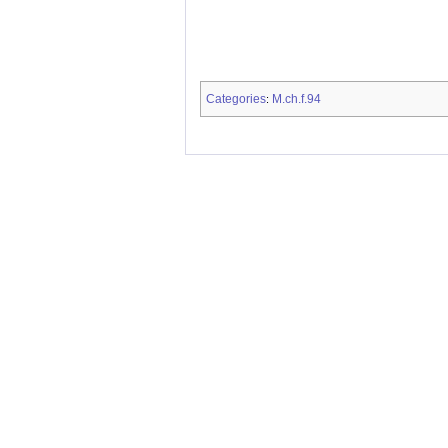
Categories
M.ch.f.94
: