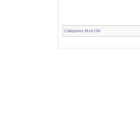
Categories
M.ch.f.94
: