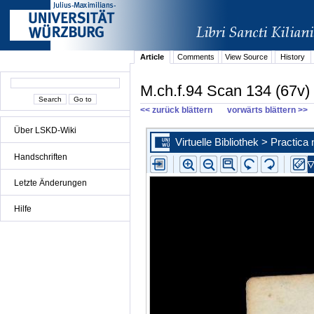
Article
Comments
View Source
History
M.ch.f.94 Scan 134 (67v)
<< zurück blättern
vorwärts blättern >>
Über LSKD-Wiki
Handschriften
Letzte Änderungen
Hilfe