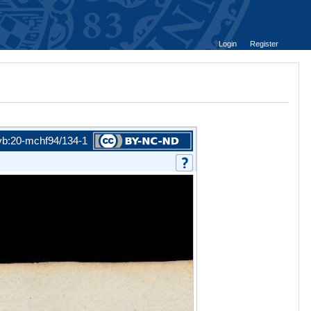
Login
Register