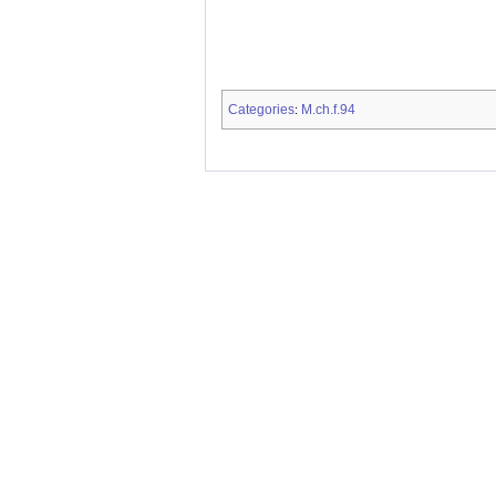
Categories
M.ch.f.94
: