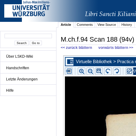
Article
Comments
View Source
History
M.ch.f.94 Scan 188 (94v)
<< zurück blättern
vorwärts blättern >>
Über LSKD-Wiki
Handschriften
Letzte Änderungen
Hilfe