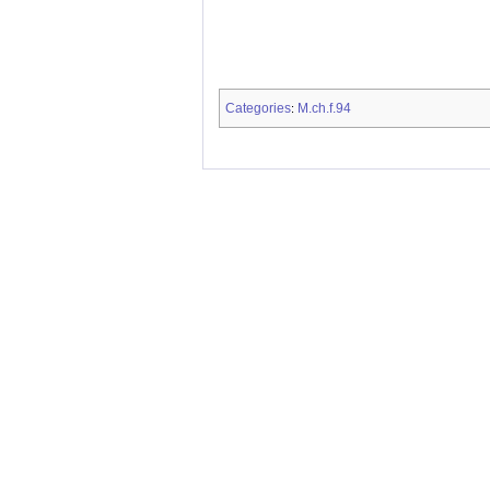
Categories
M.ch.f.94
: