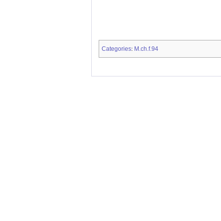
Categories
M.ch.f.94
: