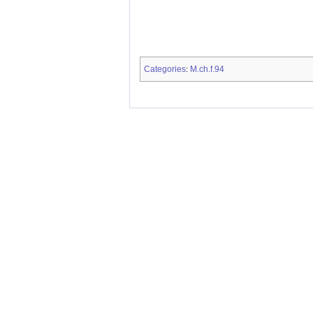
Categories
M.ch.f.94
: