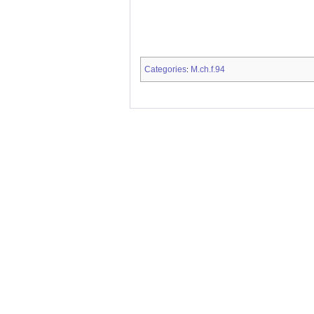
Categories
M.ch.f.94
: