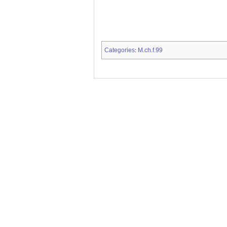
Categories
M.ch.f.99
: