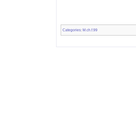
Categories
M.ch.f.99
: