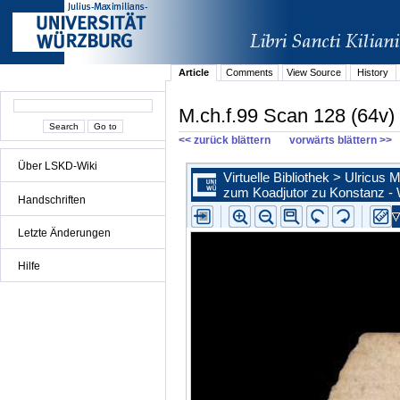
Article
Comments
View Source
History
M.ch.f.99 Scan 128 (64v)
<< zurück blättern
vorwärts blättern >>
Über LSKD-Wiki
Handschriften
Letzte Änderungen
Hilfe