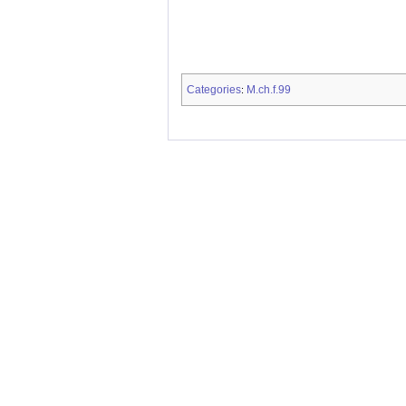
Categories
M.ch.f.99
: